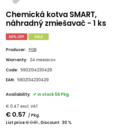
Chemická kotva SMART,
náhradný zmiešavač - 1 ks
30% OFF
SALE
Producer:
PGB
Warranty:
24 mesiacov
Code:
5902134230429
EAN:
5902134230429
Availability:
in stock 56 Pkg.
€
0.47
excl. VAT
€
0.57
Pkg.
List price
€
0.81
Discount
30
%