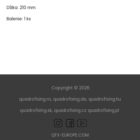
Dĺžka: 210 mm
Balenie: 1 ks
Copyright © 2026
quadrofixing.ro
,
quadrofixing.de
,
quadrofixing.hu
quadrofixing.sk
,
quadrofixing.cz
quadrofixing.pl
QFX-EUROPE.COM